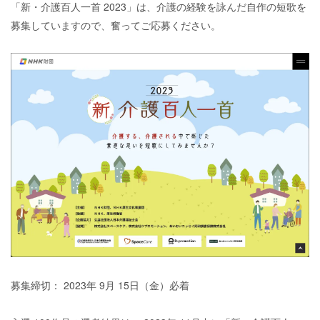
「新・介護百人一首
2023
」は、介護の経験を詠んだ自作の短歌を
募集していますので、奮ってご応募ください。
募集締切：
2023
年
9
月
15
日（金）必着