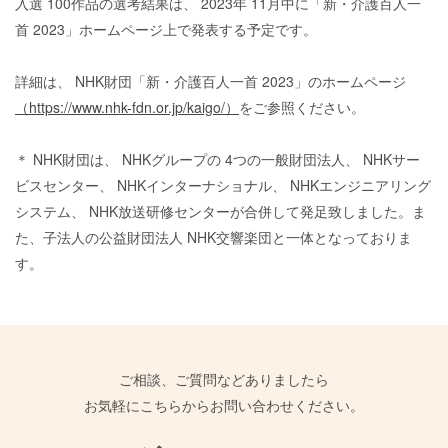
入選
100
作品の選考結果は、
2023
年
11
月中に「新・介護百人一
首
2023
」ホームページ上で発表する予定です。
詳細は、
NHK
財団「新・介護百人一首
2023
」のホームページ
（https://www.nhk-fdn.or.jp/kaigo/）
をご参照ください。
＊
NHK
財団は、
NHK
グループの
4
つの一般財団法人、
NHK
サー
ビスセンター、
NHK
インターナショナル、
NHK
エンジニアリング
システム、
NHK
放送研修センターが合併して発足致しました。ま
た、子法人の公益財団法人
NHK
交響楽団と一体となっておりま
す。
ご相談、ご質問などありましたら
お気軽にこちらからお問い合わせください。